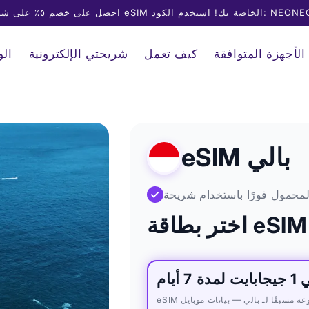
على خصم ٥٪ على شريحة eSIM الخاصة بك! استخدم الكود: NEONEO
الأجهزة المتوافقة
كيف تعمل
شريحتي الإلكترونية
ال
eSIM بالي
✓
مدة 7 أيام