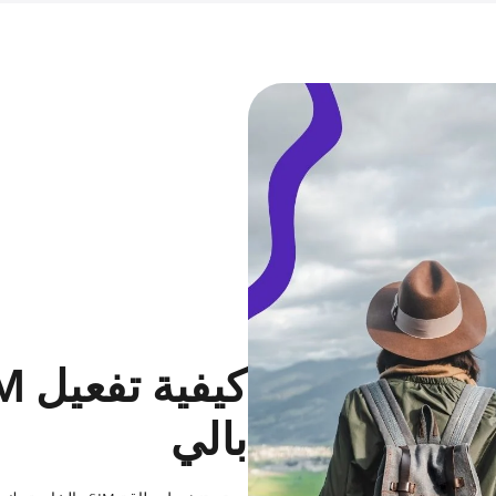
كيفية تفعيل Neo eSIM الخاص بك
بالي