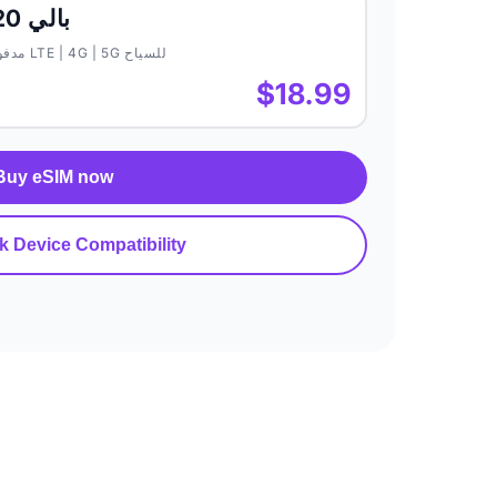
بالي 20 جيجابايت لمدة 30 يومًا
eSIM مدفوعة مسبقًا لـ بالي — بيانات موبايل LTE | 4G | 5G للسياح
$18.99
Buy eSIM now
 Device Compatibility