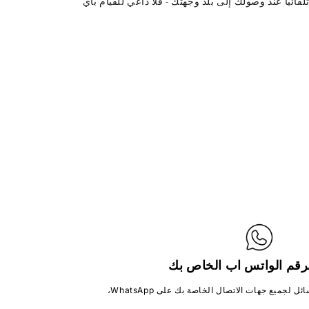
 eSIM الخاصة بك تلقائيًا عند وصولك إلى بلد وجهتك - فلا داعي للقيام بأي
رقم الواتس اب الخاص بك
لجميع جهات الاتصال الخاصة بك على WhatsApp،