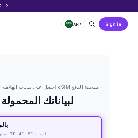
احصل 
Sign in
AR
▼
احصل على بيانات الهاتف المحمول فورًا باستخدام شريحة eSIM مسبقة الدفع
اختر بطاقة eSIM لبياناتك المحمولة
بالي 1 جيجابايت ل
eSIM مدفوعة مسبقًا لـ بالي — بيانات موبايل LTE | 4G | 5G للسياح