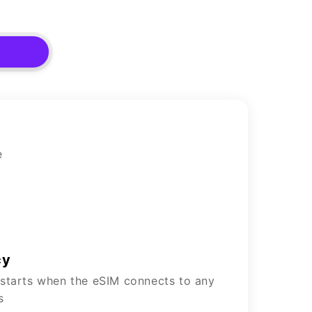
e
cy
 starts when the eSIM connects to any
s