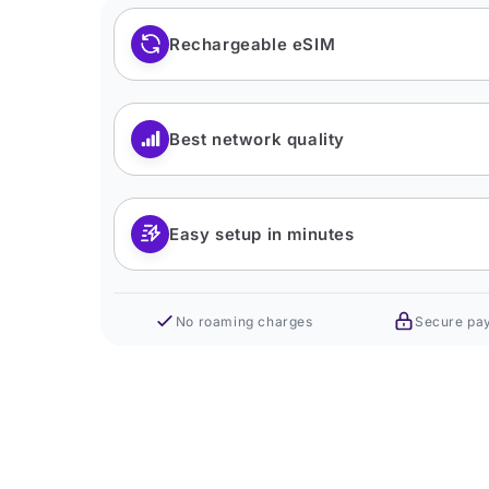
Rechargeable eSIM
Best network quality
Easy setup in minutes
No roaming charges
Secure pa