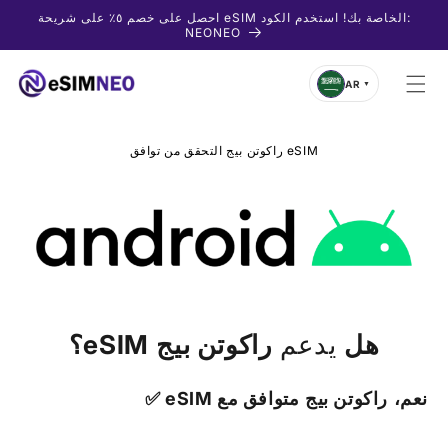
Skip to
احصل على خصم ٥٪ على شريحة eSIM الخاصة بك! استخدم الكود:
content
NEONEO
AR
▼
راكوتن بيج التحقق من توافق eSIM
هل
يدعم
راكوتن بيج
eSIM؟
نعم،
راكوتن بيج
متوافق مع eSIM ✅