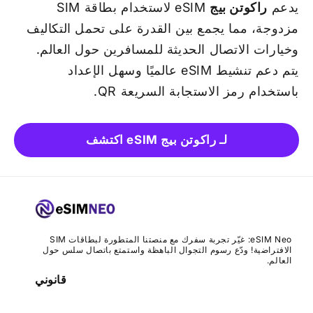
يدعم
راكوتن بيج
eSIM لاستخدام بطاقة SIM
مزدوجة، مما يجمع بين القدرة على تحمل التكاليف
وخيارات الاتصال الحديثة للمسافرين حول العالم.
يتم دعم تنشيط eSIM عالميًا وسهل الإعداد
باستخدام رمز الاستجابة السريعة QR.
اكتشف eSIM لـ راكوتن بيج
eSIM Neo: غيّر تجربة سفرك مع منصتنا المتطورة لبطاقات SIM
الافتراضية! ودّع رسوم التجوال الباهظة واستمتع باتصال سلس حول
العالم.
قانوني