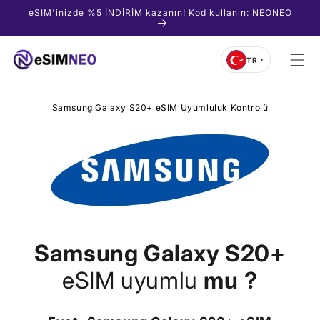
İçeriğe
eSIM'inizde %5 İNDİRİM kazanın! Kod kullanın: NEONEO
atla
TR
▼
Samsung Galaxy S20+ eSIM Uyumluluk Kontrolü
Samsung Galaxy S20+
eSIM uyumlu
mu
?