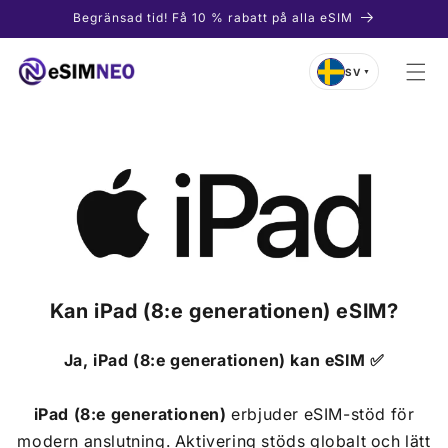
vidare
Begränsad tid! Få 10 % rabatt på alla eSIM
till
innehåll
SV
▼
Kan
iPad (8:e generationen)
eSIM?
Ja,
iPad (8:e generationen)
kan eSIM ✅
iPad (8:e generationen)
erbjuder eSIM-stöd för
modern anslutning. Aktivering stöds globalt och lätt