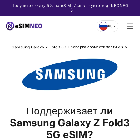
Перейти
Получите скидку 5% на eSIM! Используйте код: NEONEO
к
контенту
RU
▼
Samsung Galaxy Z Fold3 5G Проверка совместимости eSIM
Поддерживает
ли
Samsung Galaxy Z Fold3
5G
eSIM?