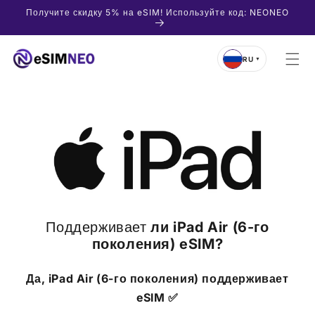
Перейти
Получите скидку 5% на eSIM! Используйте код: NEONEO
к
контенту
RU
▼
Поддерживает
ли
iPad Air (6-го
поколения)
eSIM?
Да,
iPad Air (6-го поколения)
поддерживает
eSIM ✅