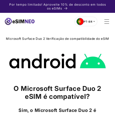
Pular
Por tempo limitado! Aproveite 10% de desconto em todos
para o
os eSIMs
conteúdo
PT-BR
▼
Microsoft Surface Duo 2 Verificação de compatibilidade do eSIM
O
Microsoft Surface Duo 2
eSIM é compatível?
Sim, o
Microsoft Surface Duo 2
é