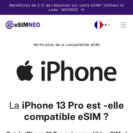
et
Bénéficiez de 5 % de réduction sur votre eSIM ! Utilisez le
passer
code : NEONEO
au
contenu
FR
▼
Vérification de la compatibilité eSIM
La
iPhone 13 Pro
est
-elle
compatible eSIM ?