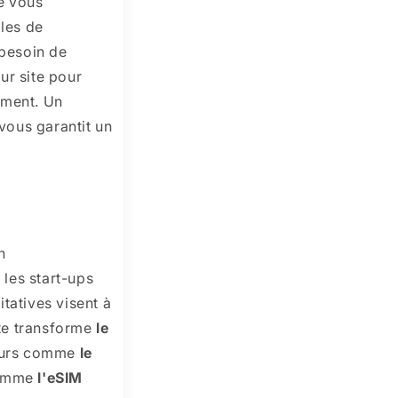
e vous
bles de
 besoin de
eur site pour
ement. Un
 vous garantit un
n
 les start-ups
tatives visent à
ste transforme
le
teurs comme
le
 comme
l'eSIM