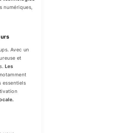
es numériques,
eurs
ups. Avec un
ureuse et
s.
Les
, notamment
 essentiels
tivation
ocale.