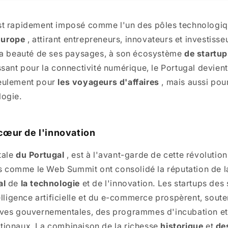
st rapidement imposé comme l'un des pôles technologiq
Europe
, attirant entrepreneurs, innovateurs et investis
 la beauté de ses paysages, à son écosystème
de startu
ssant pour la connectivité numérique, le Portugal devien
seulement pour
les voyageurs d'affaires
, mais aussi pou
logie.
 cœur de l'innovation
tale
du Portugal
, est à l'avant-garde de cette révolutio
 comme le Web Summit ont consolidé la réputation de l
al
de
la technologie
et de l'innovation. Les startups des 
telligence artificielle et du e-commerce prospèrent, sout
ives gouvernementales, des programmes d'incubation et
tionaux. La combinaison de la richesse
historique
et
de