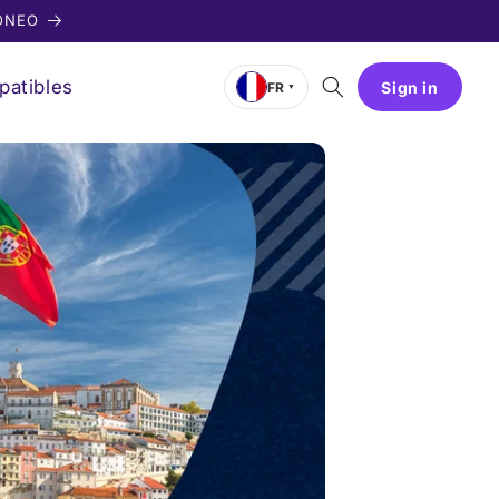
EONEO
patibles
Sign in
FR
▼