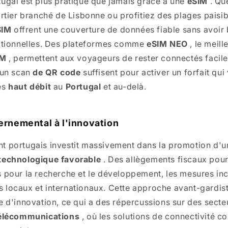
ugal est plus pratique que jamais grâce à une
eSIM
. Qu
artier branché de Lisbonne ou profitiez des plages paisi
SIM
offrent une couverture de données fiable sans avoir
itionnelles. Des plateformes comme
eSIM NEO
, le meill
IM
, permettent aux voyageurs de rester connectés facil
 un scan
de QR code
suffisent pour activer un forfait qui
es
haut débit
au
Portugal
et au-delà.
rnemental à l'innovation
 portugais investit massivement dans la promotion d'u
technologique favorable
. Des allègements fiscaux pour
 pour la recherche et le développement, les mesures inci
ents locaux et internationaux. Cette approche avant-gardi
e d'innovation, ce qui a des répercussions sur des sec
télécommunications
, où les solutions de connectivité