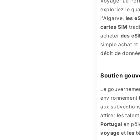
Voyager au Port
exploriez le qu
l'Algarve,
les e
cartes SIM
trad
acheter
des eS
simple achat et
débit de donné
Soutien gouve
Le gouvernement
environnement
aux subventions
attirer les tal
Portugal
en pôl
voyage
et
les 