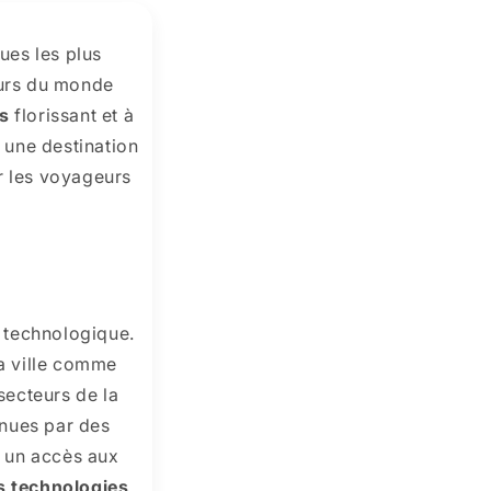
ues les plus
seurs du monde
ps
florissant et à
t une destination
r les voyageurs
n technologique.
a ville comme
secteurs de la
enues par des
 un accès aux
s technologies