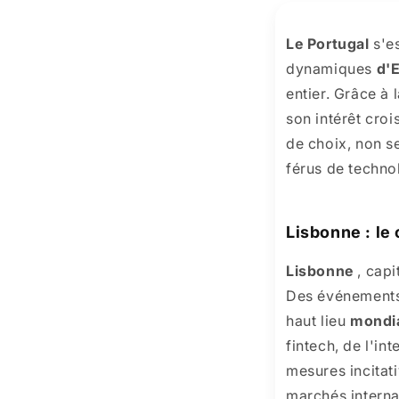
Le Portugal
s'e
dynamiques
d'
entier. Grâce à
son intérêt croi
de choix, non 
férus de techno
Lisbonne : le
Lisbonne
, capi
Des événements
haut lieu
mondi
fintech, de l'in
mesures incitat
marchés interna