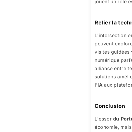
jouent un rôle e
Relier la tech
L'intersection e
peuvent explore
visites guidées
numérique parfa
alliance entre t
solutions amélio
l'IA
aux platef
Conclusion
L'essor
du Port
économie, mais 