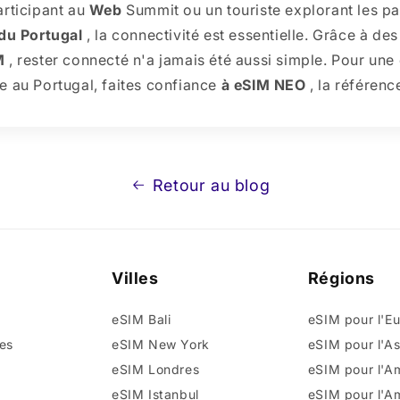
rticipant au
Web
Summit ou un touriste explorant les p
du Portugal
, la connectivité est essentielle. Grâce à de
M
, rester connecté n'a jamais été aussi simple. Pour un
e au Portugal, faites confiance
à eSIM NEO
, la référenc
Retour au blog
Villes
Régions
eSIM Bali
eSIM pour l'E
es
eSIM New York
eSIM pour l'As
eSIM Londres
eSIM pour l'A
eSIM Istanbul
eSIM pour l'A