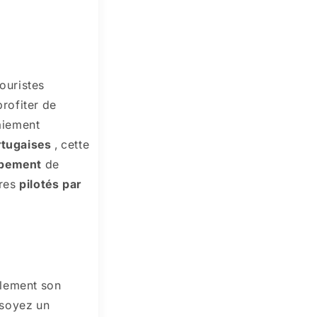
ouristes
profiter de
paiement
rtugaises
, cette
pement
de
ires
pilotés par
lement son
 soyez un