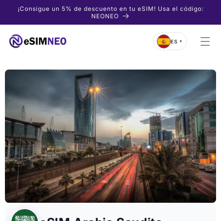
Ir
¡Consigue un 5% de descuento en tu eSIM! Usa el código:
directamente
NEONEO
al contenido
ES
▼