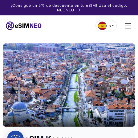
Ir
¡Consigue un 5% de descuento en tu eSIM! Usa el código:
directamente
NEONEO
al contenido
ES
▼