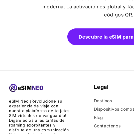
moderna. La activación es global y fá
códigos QR.
Descubre la eSIM para
Legal
Destinos
eSIM Neo ¡Revolucione su
experiencia de viaje con
Dispositivos compa
nuestra plataforma de tarjetas
SIM virtuales de vanguardia!
Blog
Dígale adiós a las tarifas de
roaming exorbitantes y
Contáctenos
disfrute de una comunicación