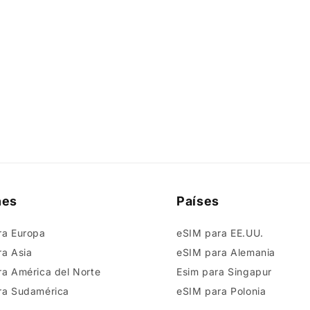
nes
Países
ra Europa
eSIM para EE.UU.
a Asia
eSIM para Alemania
a América del Norte
Esim para Singapur
ra Sudamérica
eSIM para Polonia