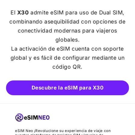
El
X30
admite eSIM para uso de Dual SIM,
combinando asequibilidad con opciones de
conectividad modernas para viajeros
globales.
La activación de eSIM cuenta con soporte
global y es fácil de configurar mediante un
código QR.
Descubre la eSIM para X30
eSIM Neo ¡Revolucione su experiencia de viaje con