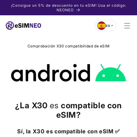
Ir
¡Consigue un 5% de descuento en tu eSIM! Usa el código:
directamente
NEONEO
al contenido
ES
▼
Comprobación X30 compatibilidad de eSIM
¿La
X30
es
compatible con
eSIM?
Sí, la
X30
es compatible con eSIM ✅