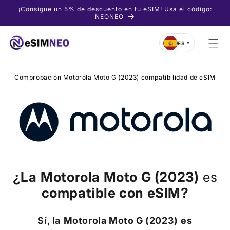
Ir
¡Consigue un 5% de descuento en tu eSIM! Usa el código:
directamente
NEONEO
al contenido
ES
▼
Comprobación Motorola Moto G (2023) compatibilidad de eSIM
¿La
Motorola Moto G (2023)
es
compatible con eSIM?
Sí, la
Motorola Moto G (2023)
es