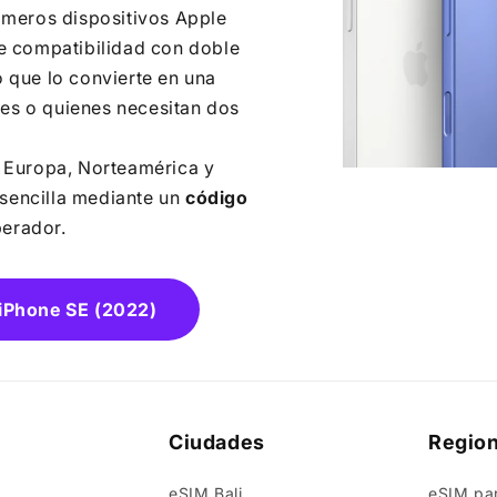
imeros dispositivos Apple
e compatibilidad con doble
o que lo convierte en una
tes o quienes necesitan dos
 Europa, Norteamérica y
 sencilla mediante un
código
perador.
 iPhone SE (2022)
Ciudades
Regio
eSIM Bali
eSIM pa