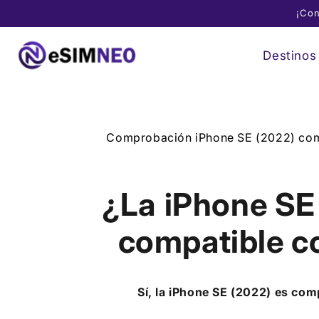
Ir
¡Con
directamente
al contenido
Destinos
Comprobación iPhone SE (2022) com
¿La
iPhone SE
compatible c
Sí, la
iPhone SE (2022)
es com