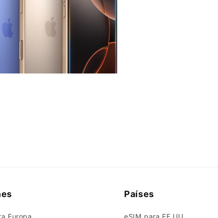
nes
Países
ra Europa
eSIM para EE.UU.