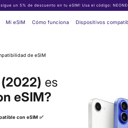
sigue un 5% de descuento en tu eSIM! Usa el código: NEON
Mi eSIM
Cómo funciona
Dispositivos compati
patibilidad de eSIM
 (2022)
es
on eSIM?
patible con eSIM ✅