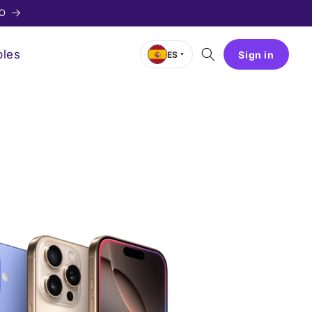
EO
bles
Sign in
ES
▼