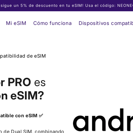
sigue un 5% de descuento en tu eSIM! Usa el código: NEON
Mi eSIM
Cómo funciona
Dispositivos compati
atibilidad de eSIM
or PRO
es
on eSIM?
atible con eSIM ✅
o de Dual SIM, combinando