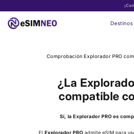
Ir
¡Con
directamente
al contenido
Destinos
Comprobación Explorador PRO comp
¿La
Explorad
compatible c
Sí, la
Explorador PRO
es comp
El
Explorador PRO
admite eSIM para us