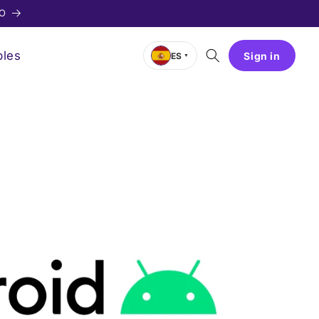
EO
bles
Sign in
ES
▼