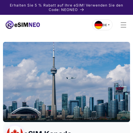
Direkt
Erhalten Sie 5 % Rabatt auf Ihre eSIM! Verwenden Sie den
zum
Code: NEONEO
Inhalt
DE
▼