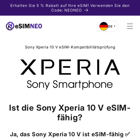
Direkt
Erhalten Sie 5 % Rabatt auf Ihre eSIM! Verwenden Sie den
zum
Code: NEONEO
Inhalt
DE
▼
Sony Xperia 10 V eSIM-Kompatibilitätsprüfung
Ist die
Sony Xperia 10 V
eSIM-
fähig?
Ja, das
Sony Xperia 10 V
ist eSIM-fähig ✅