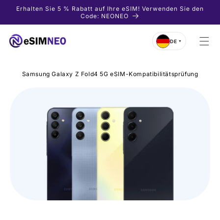
Direkt
Erhalten Sie 5 % Rabatt auf Ihre eSIM! Verwenden Sie den
zum
Code: NEONEO
Inhalt
DE
▼
Samsung Galaxy Z Fold4 5G eSIM-Kompatibilitätsprüfung