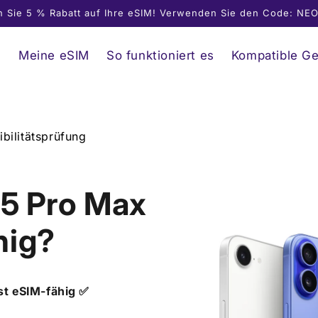
n Sie 5 % Rabatt auf Ihre eSIM! Verwenden Sie den Code: N
e
Meine eSIM
So funktioniert es
Kompatible Ge
bilitätsprüfung
15 Pro Max
hig?
st eSIM-fähig ✅