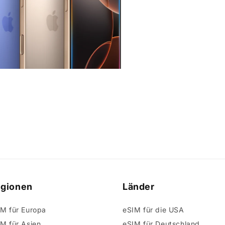
gionen
Länder
M für Europa
eSIM für die USA
M für Asien
eSIM für Deutschland