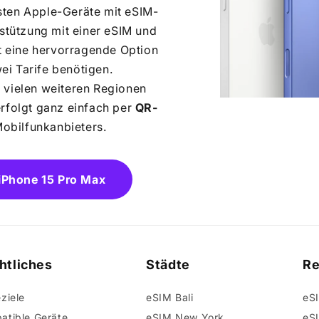
sten Apple-Geräte mit eSIM-
stützung mit einer eSIM und
t eine hervorragende Option
wei Tarife benötigen.
 vielen weiteren Regionen
 erfolgt ganz einfach per
QR-
obilfunkanbieters.
 iPhone 15 Pro Max
htliches
Städte
Re
ziele
eSIM Bali
eSI
atible Geräte
eSIM New York
eSI