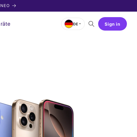
EONEO
räte
Sign in
DE
▼