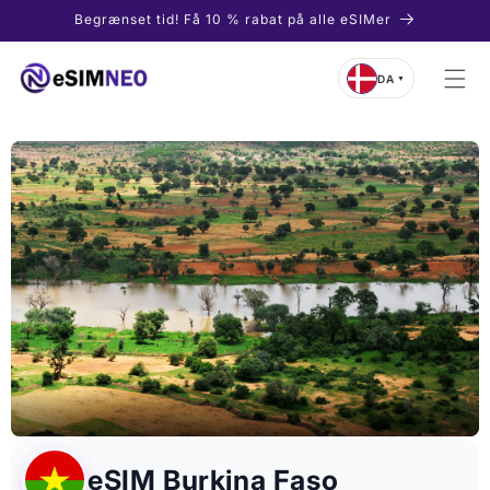
Gå til
Begrænset tid! Få 10 % rabat på alle eSIMer
indhold
DA
▼
eSIM Burkina Faso