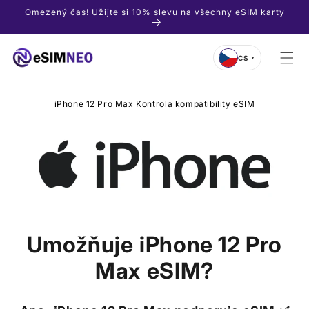
Přejít k
Omezený čas! Užijte si 10% slevu na všechny eSIM karty
obsahu
CS
▼
iPhone 12 Pro Max Kontrola kompatibility eSIM
Umožňuje
iPhone 12 Pro
Max
eSIM?